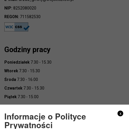
NIP:
8252080020
REGON:
711582530
Godziny pracy
Poniedziałek
7.30 - 15.30
Wtorek
7.30 - 15.30
Środa
7.30 - 16.00
Czwartek
7.30 - 15.30
Piątek
7.30 - 15.00
Informacje o Polityce
x
Prywatności