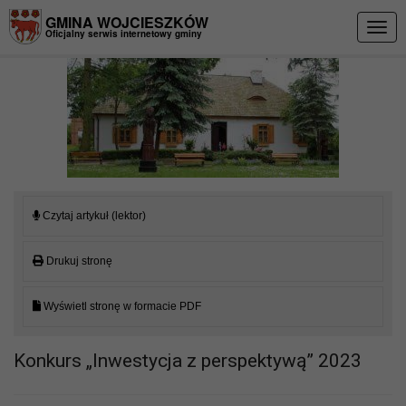
Przejdź do menu
Przejdź do stopki strony
Przejdź do głównej treści strony
GMINA WOJCIESZKÓW
Togg
Oficjalny serwis internetowy gminy
navig
Czytaj artykuł (lektor)
Drukuj stronę
Wyświetl stronę w formacie PDF
Konkurs „Inwestycja z perspektywą” 2023