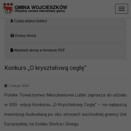
Przejdź do menu
Przejdź do stopki strony
Przejdź do głównej treści strony
GMINA WOJCIESZKÓW
Togg
Oficjalny serwis internetowy gminy
navig
Czytaj artykuł (lektor)
Drukuj stronę
Wyświetl stronę w formacie PDF
Konkurs „O kryształową cegłę”
7 lutego 2023
Polskie Towarzystwo Mieszkaniowe Lublin zaprasza do udziału
w XXII- edycji Konkursu „O Kryształową Cegłę” – na najlepszą
inwestycję budowlaną po obu stronach wschodniej granicy Unii
Europejskiej, na Szlaku Słońca i Śniegu.