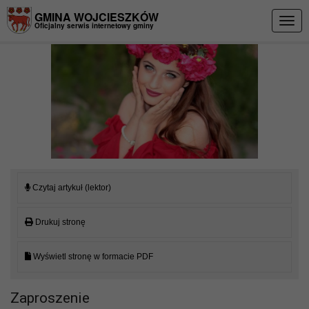
Przejdź do menu
Przejdź do stopki strony
Przejdź do głównej treści strony
GMINA WOJCIESZKÓW
Togg
Oficjalny serwis internetowy gminy
navig
Czytaj artykuł (lektor)
Drukuj stronę
Wyświetl stronę w formacie PDF
Zaproszenie