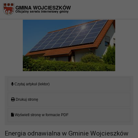
Przejdź do menu
Przejdź do stopki strony
Przejdź do głównej treści strony
GMINA WOJCIESZKÓW
Oficjalny serwis internetowy gminy
Czytaj artykuł (lektor)
Drukuj stronę
Wyświetl stronę w formacie PDF
Energia odnawialna w Gminie Wojcieszków