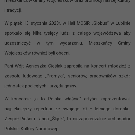
mieszkańców Gminy Wojcieszków oraz promocji naszej kultury
i tradycji.
W piątek 13 stycznia 2023r. w Hali MOSiR „Globus” w Lublinie
spotkało się kilka tysięcy ludzi z całego województwa aby
uczestniczyć w tym wydarzeniu. Mieszkańcy Gminy
Wojcieszków również byli obecni.
Pani Wójt Agnieszka Cieślak zaprosiła na koncert młodzież z
zespołu ludowego „Promyki”, seniorów, pracowników szkół,
jednostek podległych i urzędu gminy.
W koncercie „a to Polska właśnie” artyści zaprezentowali
najpiękniejszy repertuar ze swojego 70 – letniego dorobku.
Zespół Pieśni i Tańca ,,Śląsk”, to niezaprzeczalnie ambasador
Polskiej Kultury Narodowej.