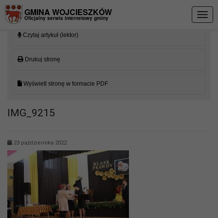
Przejdź do menu
Przejdź do stopki strony
Przejdź do głównej treści strony
GMINA WOJCIESZKÓW
Togg
Oficjalny serwis internetowy gminy
navig
Czytaj artykuł (lektor)
Drukuj stronę
Wyświetl stronę w formacie PDF
IMG_9215
23 października 2022