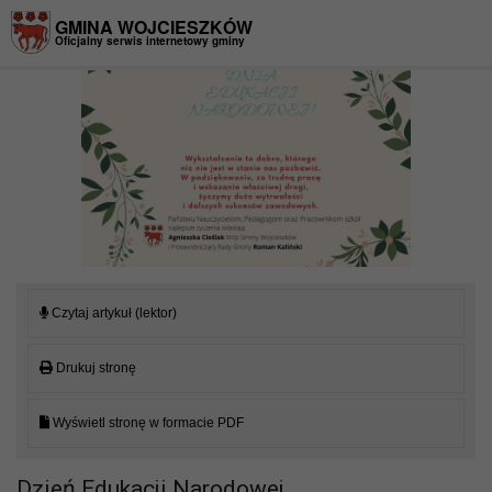
Przejdź do menu
Przejdź do stopki strony
Przejdź do głównej treści strony
GMINA WOJCIESZKÓW
Oficjalny serwis internetowy gminy
Czytaj artykuł (lektor)
Drukuj stronę
Wyświetl stronę w formacie PDF
Dzień Edukacji Narodowej