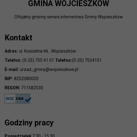
GMINA WOJCIESZKÓW
Oficjalny gminny serwis internetowy Gminy Wojcieszków
Kontakt
Adres:
ul. Kościelna 46 , Wojcieszków
Telefon:
(0-25) 755 41 01
Telefon:
(0-25) 7554101
E-mail:
urzad_gminy@wojcieszkow.pl
NIP:
8252080020
REGON:
711582530
Godziny pracy
Poniedziałek
7.30 - 15.30