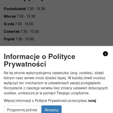
Poniedziałek
7.30 - 15.30
Wtorek
7.30 - 15.30
Środa
7.30 - 16.00
Czwartek
7.30 - 15.30
Piątek
7.30 - 15.00
Informacje o Polityce
x
Prywatności
Na tej stronie wykorzystujemy ciasteczka (ang. cookies), dzięki
Copyright © Urząd Gminy Wojcieszków
którym nasz serwis może działać lepiej. W każdej chwili możesz
wyłączyć ten mechanizm w ustawieniach swojej przeglądarki.
Korzystanie z naszego serwisu bez zmiany ustawień dotyczących
cookies, umieszcza je w pamięci Twojego urządzenia.
Więcej informacji o Polityce Prywatności przeczytasz
tutaj
Przypomnij później
Akceptuj