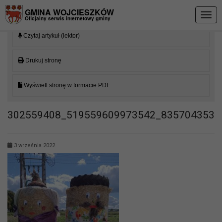
Przejdź do menu
Przejdź do stopki strony
Przejdź do głównej treści strony
GMINA WOJCIESZKÓW
Togg
Oficjalny serwis internetowy gminy
navig
Czytaj artykuł (lektor)
Drukuj stronę
Wyświetl stronę w formacie PDF
302559408_519559609973542_8357043535
3 września 2022