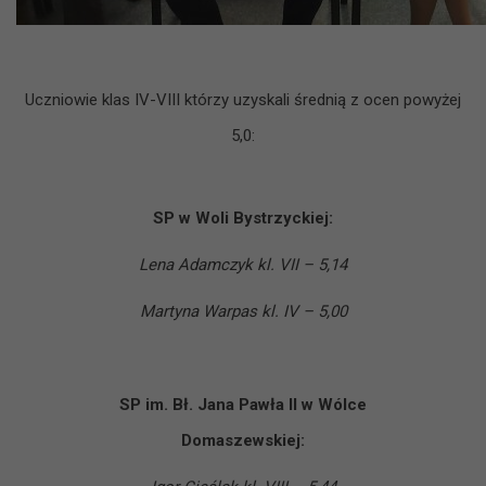
Uczniowie klas IV-VIII którzy uzyskali średnią z ocen powyżej
5,0:
SP w Woli Bystrzyckiej:
Lena Adamczyk kl. VII – 5,14
Martyna Warpas kl. IV – 5,00
SP im. Bł. Jana Pawła II w Wólce
Domaszewskiej: