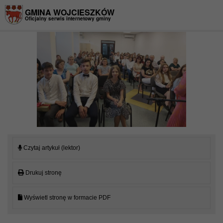
Przejdź do menu
Przejdź do stopki strony
Przejdź do głównej treści strony
GMINA WOJCIESZKÓW
Oficjalny serwis internetowy gminy
Czytaj artykuł (lektor)
Drukuj stronę
Wyświetl stronę w formacie PDF