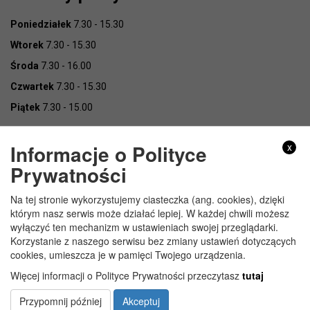
Poniedziałek
7.30 - 15.30
Wtorek
7.30 - 15.30
Środa
7.30 - 16.00
Czwartek
7.30 - 15.30
Piątek
7.30 - 15.00
Informacje o Polityce
x
Prywatności
Na tej stronie wykorzystujemy ciasteczka (ang. cookies), dzięki
Copyright © Urząd Gminy Wojcieszków
którym nasz serwis może działać lepiej. W każdej chwili możesz
wyłączyć ten mechanizm w ustawieniach swojej przeglądarki.
Korzystanie z naszego serwisu bez zmiany ustawień dotyczących
cookies, umieszcza je w pamięci Twojego urządzenia.
Więcej informacji o Polityce Prywatności przeczytasz
tutaj
Przypomnij później
Akceptuj