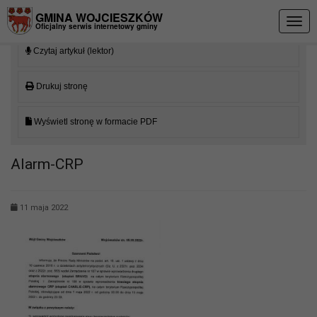
Przejdź do menu
Przejdź do stopki strony
Przejdź do głównej treści strony
GMINA WOJCIESZKÓW
Togg
Oficjalny serwis internetowy gminy
navig
Czytaj artykuł (lektor)
Drukuj stronę
Wyświetl stronę w formacie PDF
Alarm-CRP
11 maja 2022