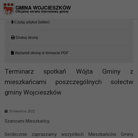
Przejdź do menu
Przejdź do stopki strony
Przejdź do głównej treści strony
GMINA WOJCIESZKÓW
Oficjalny serwis internetowy gminy
Czytaj artykuł (lektor)
Drukuj stronę
Wyświetl stronę w formacie PDF
Terminarz spotkań Wójta Gminy z
mieszkańcami poszczególnych sołectw
gminy Wojcieszków
29 kwietnia 2022
Szanowni Mieszkańcy,
Serdecznie zapraszamy wszystkich Mieszkańców Gminy