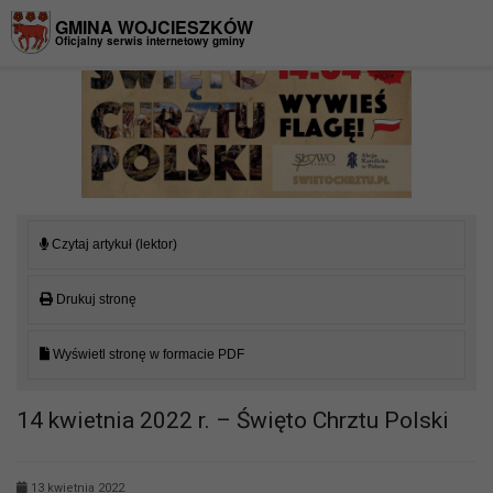
Przejdź do menu
Przejdź do stopki strony
Przejdź do głównej treści strony
GMINA WOJCIESZKÓW
Oficjalny serwis internetowy gminy
Czytaj artykuł (lektor)
Drukuj stronę
Wyświetl stronę w formacie PDF
14 kwietnia 2022 r. – Święto Chrztu Polski
13 kwietnia 2022