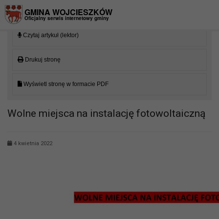
Przejdź do menu
Przejdź do stopki strony
Przejdź do głównej treści strony
GMINA WOJCIESZKÓW
Oficjalny serwis internetowy gminy
Czytaj artykuł (lektor)
Drukuj stronę
Wyświetl stronę w formacie PDF
Wolne miejsca na instalację fotowoltaiczną
4 kwietnia 2022