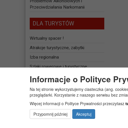
Problemów Alkoholowych i
Przeciwdziałania Narkomanii
DLA TURYSTÓW
Wirtualny spacer !
Atrakcje turystyczne, zabytki
Izba regionalna
Szlaki rowerowe i turystyczne
Informacje o Polityce Pr
Baza noclegowa
Na tej stronie wykorzystujemy ciasteczka (ang. cookie
JEDNOSTKI
przeglądarki. Korzystanie z naszego serwisu bez zmi
ORGANIZACYJNE
Więcej informacji o Polityce Prywatności przeczytasz
t
Żłobek Gminny „PUCHATEK”
Przypomnij później
Akceptuj
Centrum Usług Społecznych w