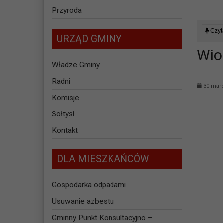
Przyroda
Czyta
URZĄD GMINY
Wio
Władze Gminy
Radni
30 marc
Komisje
Sołtysi
Kontakt
DLA MIESZKAŃCÓW
Gospodarka odpadami
Usuwanie azbestu
Gminny Punkt Konsultacyjno –