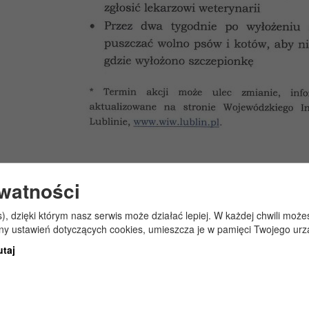
ywatności
s), dzięki którym nasz serwis może działać lepiej. W każdej chwili mo
any ustawień dotyczących cookies, umieszcza je w pamięci Twojego urz
utaj