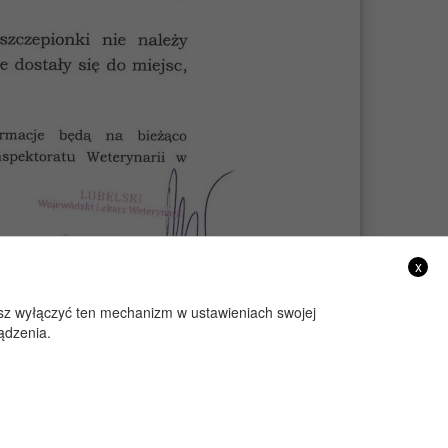
x
żesz wyłączyć ten mechanizm w ustawieniach swojej
ądzenia.