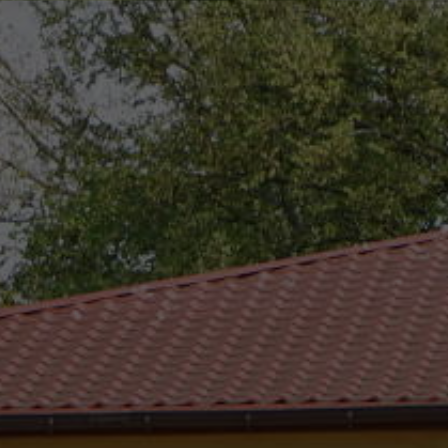
eszków
(0-25) 755 41 01
urzad_gminy@wojcieszkow.pl