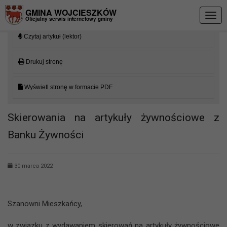
Przejdź do menu
Przejdź do stopki strony
Przejdź do głównej treści strony
GMINA WOJCIESZKÓW
Togg
Oficjalny serwis internetowy gminy
navig
Czytaj artykuł (lektor)
Drukuj stronę
Wyświetl stronę w formacie PDF
Skierowania na artykuły żywnościowe z
Banku Żywności
30 marca 2022
Szanowni Mieszkańcy,
w związku z wydawaniem skierowań na artykuły żywnościowe