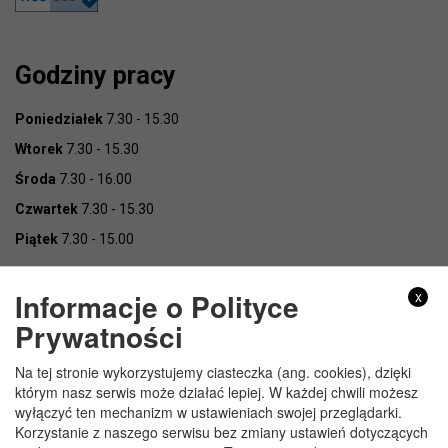
Godziny pracy
Poniedziałek
7.30 - 15.30
Wtorek
7.30 - 15.30
Środa
7.30 - 16.00
Czwartek
7.30 - 15.30
Piątek
7.30 - 15.00
Informacje o Polityce
x
Prywatności
Na tej stronie wykorzystujemy ciasteczka (ang. cookies), dzięki
Copyright © Urząd Gminy Wojcieszków
którym nasz serwis może działać lepiej. W każdej chwili możesz
wyłączyć ten mechanizm w ustawieniach swojej przeglądarki.
Korzystanie z naszego serwisu bez zmiany ustawień dotyczących