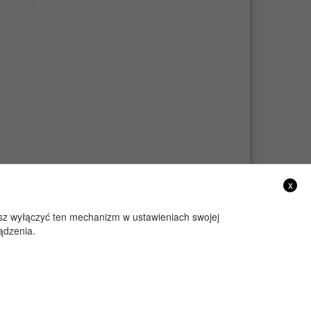
x
żesz wyłączyć ten mechanizm w ustawieniach swojej
ądzenia.