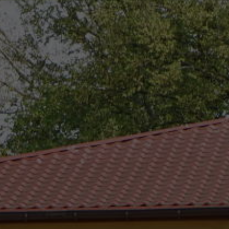
eszków
(0-25) 755 41 01
urzad_gminy@wojcieszkow.pl