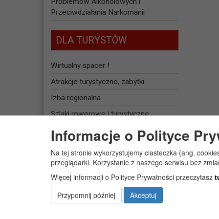
Problemów Alkoholowych i
Przeciwdziałania Narkomanii
DLA TURYSTÓW
Wirtualny spacer !
Atrakcje turystyczne, zabytki
Izba regionalna
Szlaki rowerowe i turystyczne
Informacje o Polityce Pr
Baza noclegowa
Na tej stronie wykorzystujemy ciasteczka (ang. cookie
JEDNOSTKI
przeglądarki. Korzystanie z naszego serwisu bez zmi
ORGANIZACYJNE
Więcej informacji o Polityce Prywatności przeczytasz
t
Żłobek Gminny „PUCHATEK”
Przypomnij później
Akceptuj
Centrum Usług Społecznych w