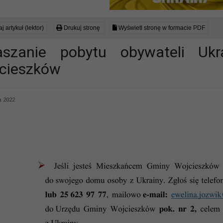
j artykuł (lektor)
Drukuj stronę
Wyświetl stronę w formacie PDF
aszanie pobytu obywateli Uk
cieszków
 2022