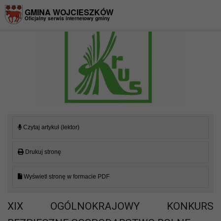
Przejdź do menu
Przejdź do stopki strony
Przejdź do głównej treści strony
GMINA WOJCIESZKÓW
Oficjalny serwis internetowy gminy
Czytaj artykuł (lektor)
Drukuj stronę
Wyświetl stronę w formacie PDF
XIX OGÓLNOKRAJOWY KONKURS