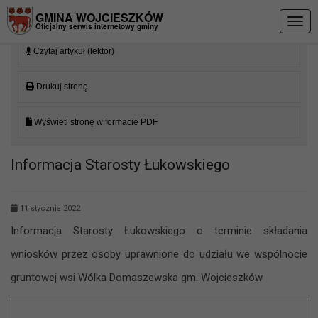
Przejdź do menu
Przejdź do stopki strony
Przejdź do głównej treści strony
GMINA WOJCIESZKÓW
Togg
Oficjalny serwis internetowy gminy
navig
Czytaj artykuł (lektor)
Drukuj stronę
Wyświetl stronę w formacie PDF
Informacja Starosty Łukowskiego
11 stycznia 2022
Informacja Starosty Łukowskiego o terminie składania
wniosków przez osoby uprawnione do udziału we wspólnocie
gruntowej wsi Wólka Domaszewska gm. Wojcieszków