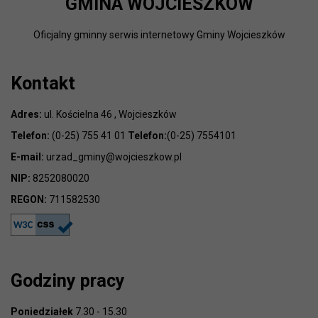
GMINA WOJCIESZKÓW
Oficjalny gminny serwis internetowy Gminy Wojcieszków
Kontakt
Adres:
ul. Kościelna 46 , Wojcieszków
Telefon:
(0-25) 755 41 01
Telefon:
(0-25) 7554101
E-mail:
urzad_gminy@wojcieszkow.pl
NIP:
8252080020
REGON:
711582530
Godziny pracy
Poniedziałek
7.30 - 15.30