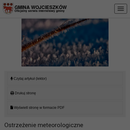
Przejdź do menu
Przejdź do stopki strony
Przejdź do głównej treści strony
GMINA WOJCIESZKÓW
Togg
Oficjalny serwis internetowy gminy
navig
Czytaj artykuł (lektor)
Drukuj stronę
Wyświetl stronę w formacie PDF
Ostrzeżenie meteorologiczne