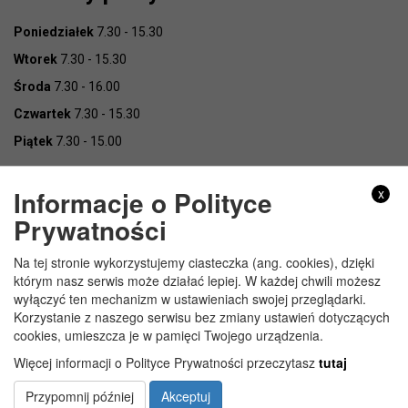
Poniedziałek
7.30 - 15.30
Wtorek
7.30 - 15.30
Środa
7.30 - 16.00
Czwartek
7.30 - 15.30
Piątek
7.30 - 15.00
Informacje o Polityce
x
Prywatności
Na tej stronie wykorzystujemy ciasteczka (ang. cookies), dzięki
Copyright © Urząd Gminy Wojcieszków
którym nasz serwis może działać lepiej. W każdej chwili możesz
wyłączyć ten mechanizm w ustawieniach swojej przeglądarki.
Korzystanie z naszego serwisu bez zmiany ustawień dotyczących
cookies, umieszcza je w pamięci Twojego urządzenia.
Więcej informacji o Polityce Prywatności przeczytasz
tutaj
Przypomnij później
Akceptuj