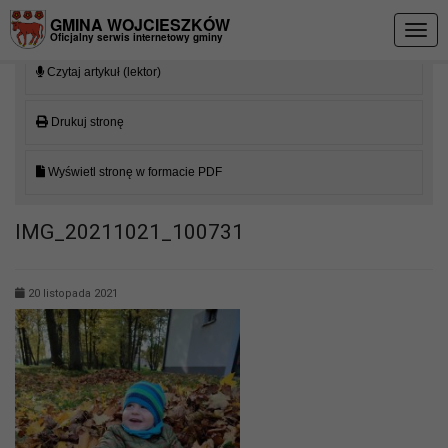
Przejdź do menu
Przejdź do stopki strony
Przejdź do głównej treści strony
GMINA WOJCIESZKÓW
Togg
Oficjalny serwis internetowy gminy
navig
Czytaj artykuł (lektor)
Drukuj stronę
Wyświetl stronę w formacie PDF
IMG_20211021_100731
20 listopada 2021