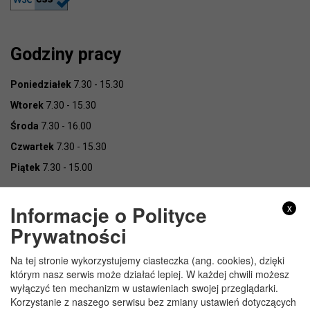
Godziny pracy
Poniedziałek
7.30 - 15.30
Wtorek
7.30 - 15.30
Środa
7.30 - 16.00
Czwartek
7.30 - 15.30
Piątek
7.30 - 15.00
Informacje o Polityce
x
Prywatności
Na tej stronie wykorzystujemy ciasteczka (ang. cookies), dzięki
Copyright © Urząd Gminy Wojcieszków
którym nasz serwis może działać lepiej. W każdej chwili możesz
wyłączyć ten mechanizm w ustawieniach swojej przeglądarki.
Korzystanie z naszego serwisu bez zmiany ustawień dotyczących