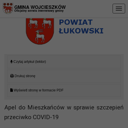
Przejdź do menu
Przejdź do stopki strony
Przejdź do głównej treści strony
GMINA WOJCIESZKÓW
Togg
Oficjalny serwis internetowy gminy
navig
Czytaj artykuł (lektor)
Drukuj stronę
Wyświetl stronę w formacie PDF
Apel do Mieszkańców w sprawie szczepień
przeciwko COVID-19