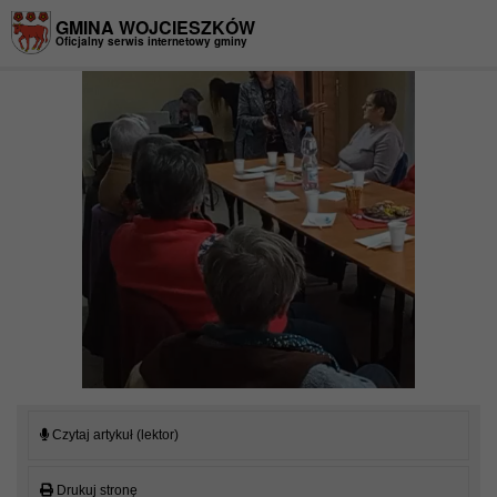
Przejdź do menu
Przejdź do stopki strony
Przejdź do głównej treści strony
GMINA WOJCIESZKÓW
Oficjalny serwis internetowy gminy
Czytaj artykuł (lektor)
Drukuj stronę