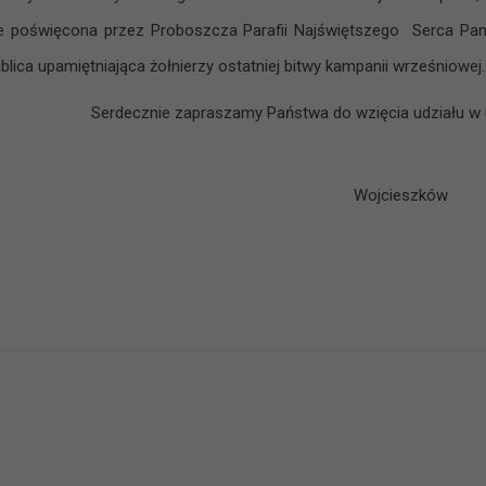
e poświęcona przez Proboszcza Parafii Najświętszego Serca Pan
blica upamiętniająca żołnierzy ostatniej bitwy kampanii wrześniowej.
Serdecznie zapraszamy Państwa do wzięcia udziału w
Wójt G
Wojcieszków
/
Agnieszka 