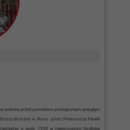
a Św. polowa przed pomnikiem poświęconym poległym
ra Brzozy-Brzeziny w Burcu przez Proboszcza Parafii
następnie o godz. 15.00 w miejscowości Siedliska