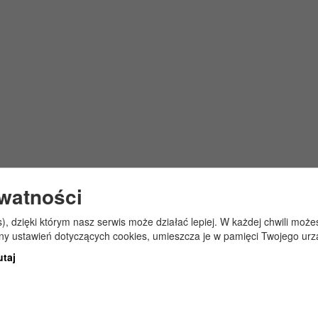
ywatności
s), dzięki którym nasz serwis może działać lepiej. W każdej chwili mo
any ustawień dotyczących cookies, umieszcza je w pamięci Twojego urz
utaj