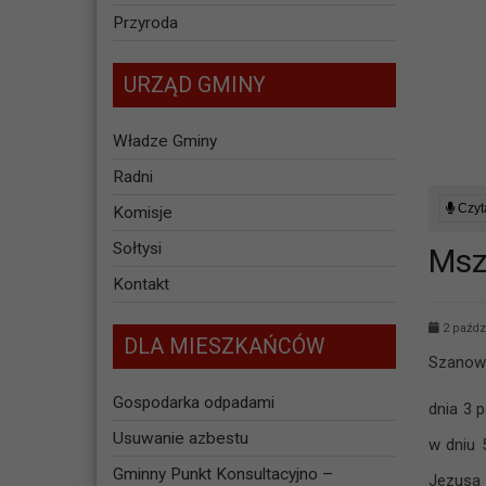
Przyroda
URZĄD GMINY
Władze Gminy
Radni
Czyta
Komisje
Sołtysi
Msz
Kontakt
2 paźdz
DLA MIESZKAŃCÓW
Szanow
Gospodarka odpadami
dnia 3 
Usuwanie azbestu
w dniu 
Gminny Punkt Konsultacyjno –
Jezusa 