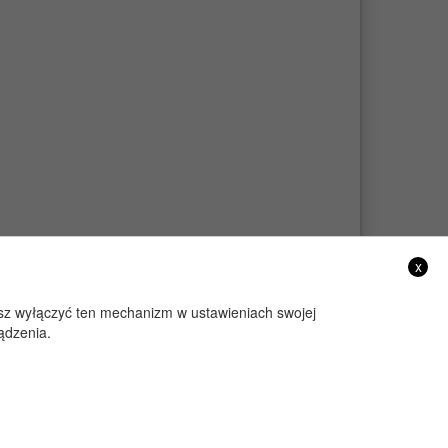
x
żesz wyłączyć ten mechanizm w ustawieniach swojej
ądzenia.