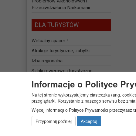
Problemów Alkoholowych i
Przeciwdziałania Narkomanii
DLA TURYSTÓW
Wirtualny spacer !
Atrakcje turystyczne, zabytki
Izba regionalna
Szlaki rowerowe i turystyczne
Informacje o Polityce Pr
Baza noclegowa
Na tej stronie wykorzystujemy ciasteczka (ang. cookie
JEDNOSTKI
przeglądarki. Korzystanie z naszego serwisu bez zmi
ORGANIZACYJNE
Więcej informacji o Polityce Prywatności przeczytasz
t
Żłobek Gminny „PUCHATEK”
Przypomnij później
Akceptuj
Centrum Usług Społecznych w