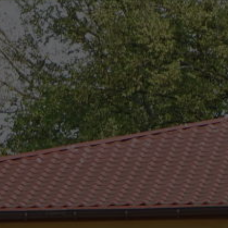
eszków
(0-25) 755 41 01
urzad_gminy@wojcieszkow.pl