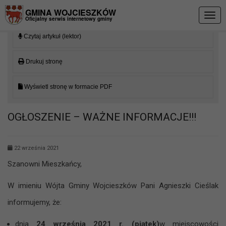
Przejdź do menu
Przejdź do stopki strony
Przejdź do głównej treści strony
GMINA WOJCIESZKÓW
Togg
Oficjalny serwis internetowy gminy
navig
Czytaj artykuł (lektor)
Drukuj stronę
Wyświetl stronę w formacie PDF
OGŁOSZENIE – WAŻNE INFORMACJE!!!
22 września 2021
Szanowni Mieszkańcy,
W imieniu Wójta Gminy Wojcieszków Pani Agnieszki Cieślak
informujemy, że:
dnia
24 września 2021 r. (piątek)
w miejscowości