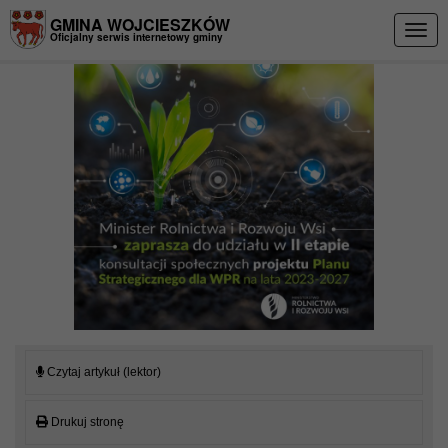
Przejdź do menu
Przejdź do stopki strony
Przejdź do głównej treści strony
GMINA WOJCIESZKÓW
Togg
Oficjalny serwis internetowy gminy
navig
Czytaj artykuł (lektor)
Drukuj stronę