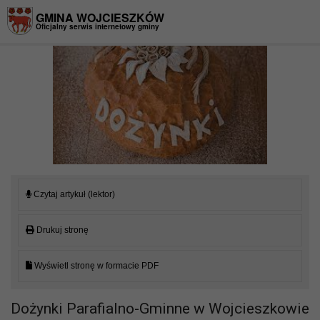
Przejdź do menu
Przejdź do stopki strony
Przejdź do głównej treści strony
GMINA WOJCIESZKÓW
Oficjalny serwis internetowy gminy
Czytaj artykuł (lektor)
Drukuj stronę
Wyświetl stronę w formacie PDF
Dożynki Parafialno-Gminne w Wojcieszkowie