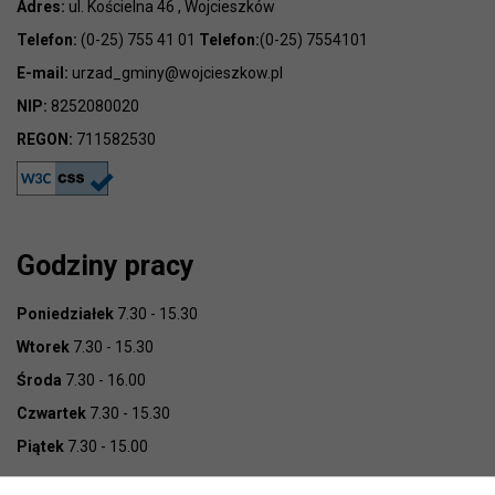
Adres:
ul. Kościelna 46 , Wojcieszków
Telefon:
(0-25) 755 41 01
Telefon:
(0-25) 7554101
E-mail:
urzad_gminy@wojcieszkow.pl
NIP:
8252080020
REGON:
711582530
Godziny pracy
Poniedziałek
7.30 - 15.30
Wtorek
7.30 - 15.30
Środa
7.30 - 16.00
Czwartek
7.30 - 15.30
Piątek
7.30 - 15.00