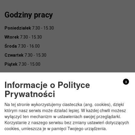
Godziny pracy
Poniedziałek
7.30 - 15.30
Wtorek
7.30 - 15.30
Środa
7.30 - 16.00
Czwartek
7.30 - 15.30
Piątek
7.30 - 15.00
Informacje o Polityce
x
Prywatności
Na tej stronie wykorzystujemy ciasteczka (ang. cookies), dzięki
Copyright © Urząd Gminy Wojcieszków
którym nasz serwis może działać lepiej. W każdej chwili możesz
wyłączyć ten mechanizm w ustawieniach swojej przeglądarki.
Korzystanie z naszego serwisu bez zmiany ustawień dotyczących
cookies, umieszcza je w pamięci Twojego urządzenia.