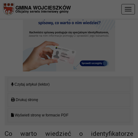
Przejdź do menu
Przejdź do stopki strony
Przejdź do głównej treści strony
GMINA WOJCIESZKÓW
Togg
Oficjalny serwis internetowy gminy
navig
Czytaj artykuł (lektor)
Drukuj stronę
Wyświetl stronę w formacie PDF
Co warto wiedzieć o identyfikatorze