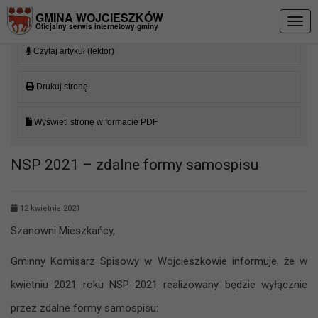
Przejdź do menu
Przejdź do stopki strony
Przejdź do głównej treści strony
GMINA WOJCIESZKÓW
Togg
Oficjalny serwis internetowy gminy
navig
Czytaj artykuł (lektor)
Drukuj stronę
Wyświetl stronę w formacie PDF
NSP 2021 – zdalne formy samospisu
12 kwietnia 2021
Szanowni Mieszkańcy,
Gminny Komisarz Spisowy w Wojcieszkowie informuje, że w
kwietniu 2021 roku NSP 2021 realizowany będzie wyłącznie
przez zdalne formy samospisu: