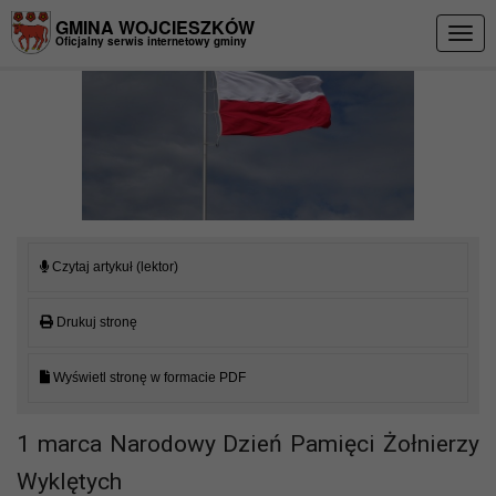
Przejdź do menu
Przejdź do stopki strony
Przejdź do głównej treści strony
GMINA WOJCIESZKÓW
Togg
Oficjalny serwis internetowy gminy
navig
Czytaj artykuł (lektor)
Drukuj stronę
Wyświetl stronę w formacie PDF
1 marca Narodowy Dzień Pamięci Żołnierzy
Wyklętych