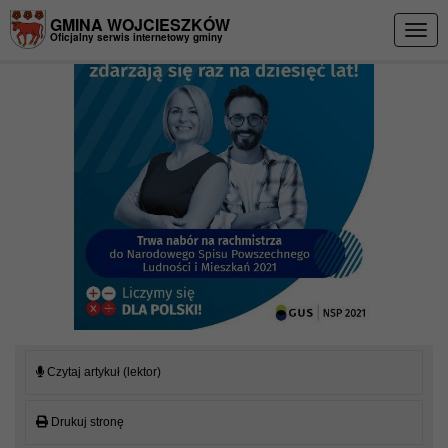
Przejdź do menu
Przejdź do stopki strony
Przejdź do głównej treści strony
GMINA WOJCIESZKÓW
Togg
Oficjalny serwis internetowy gminy
navig
Czytaj artykuł (lektor)
Drukuj stronę