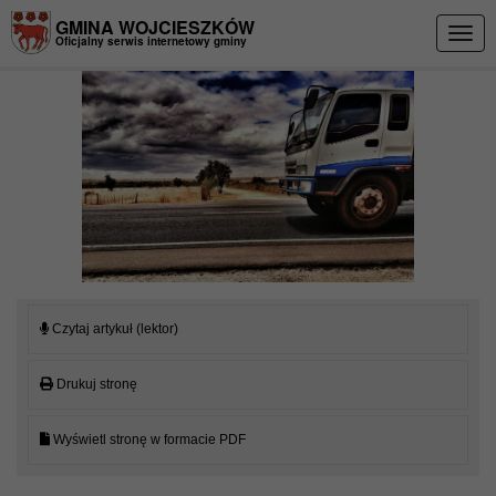
Przejdź do menu
Przejdź do stopki strony
Przejdź do głównej treści strony
GMINA WOJCIESZKÓW
Togg
Oficjalny serwis internetowy gminy
navig
Czytaj artykuł (lektor)
Drukuj stronę
Wyświetl stronę w formacie PDF