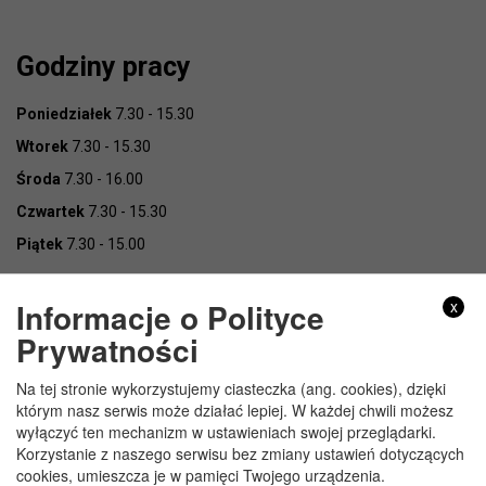
Godziny pracy
Poniedziałek
7.30 - 15.30
Wtorek
7.30 - 15.30
Środa
7.30 - 16.00
Czwartek
7.30 - 15.30
Piątek
7.30 - 15.00
Informacje o Polityce
x
Prywatności
Na tej stronie wykorzystujemy ciasteczka (ang. cookies), dzięki
Copyright © Urząd Gminy Wojcieszków
którym nasz serwis może działać lepiej. W każdej chwili możesz
wyłączyć ten mechanizm w ustawieniach swojej przeglądarki.
Korzystanie z naszego serwisu bez zmiany ustawień dotyczących
cookies, umieszcza je w pamięci Twojego urządzenia.