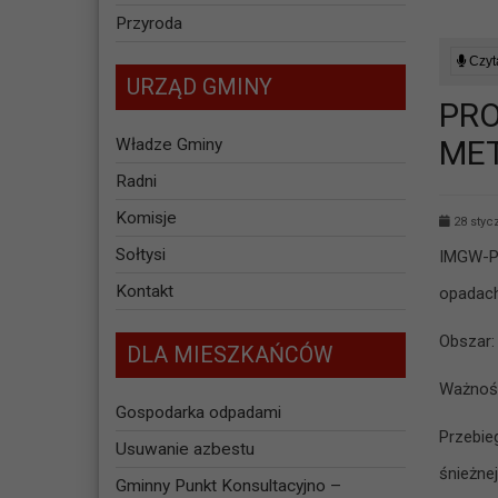
Przyroda
Czyta
URZĄD GMINY
P
ME
Władze Gminy
Radni
Komisje
28 styc
Sołtysi
IMGW-PI
Kontakt
opadach
Obszar:
DLA MIESZKAŃCÓW
Ważność
Gospodarka odpadami
Przebie
Usuwanie azbestu
śnieżne
Gminny Punkt Konsultacyjno –