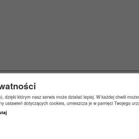
ywatności
s), dzięki którym nasz serwis może działać lepiej. W każdej chwili mo
any ustawień dotyczących cookies, umieszcza je w pamięci Twojego urz
utaj