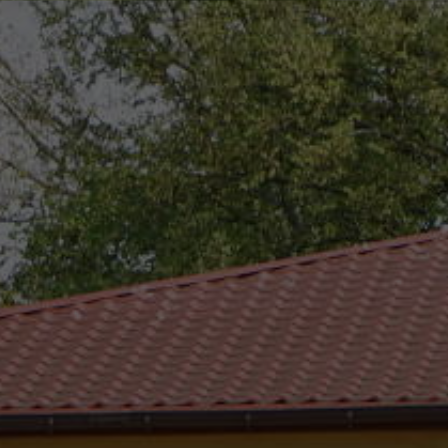
eszków
(0-25) 755 41 01
urzad_gminy@wojcieszkow.pl