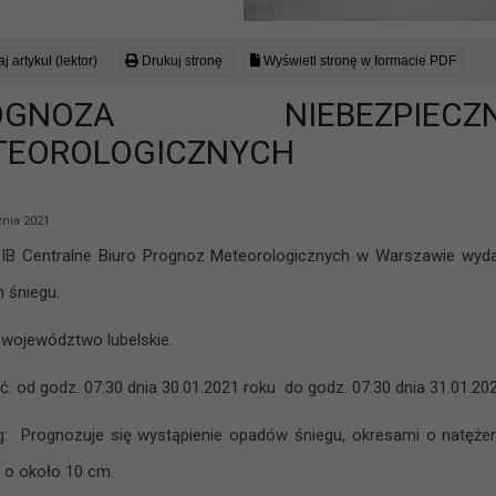
j artykuł (lektor)
Drukuj stronę
Wyświetl stronę w formacie PDF
ROGNOZA NIEBEZPIE
TEOROLOGICZNYCH
znia 2021
B Centralne Biuro Prognoz Meteorologicznych w Warszawie wydał
 śniegu.
 województwo lubelskie.
: od godz. 07:30 dnia 30.01.2021 roku do godz. 07:30 dnia 31.01.202
g: Prognozuje się wystąpienie opadów śniegu, okresami o natęż
j o około 10 cm.