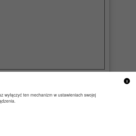
x
żesz wyłączyć ten mechanizm w ustawieniach swojej
ądzenia.