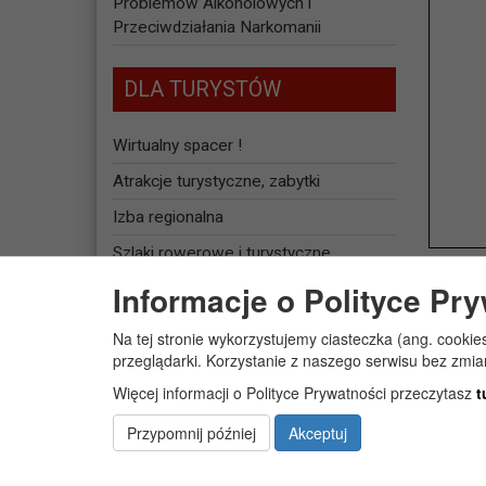
Problemów Alkoholowych i
Przeciwdziałania Narkomanii
DLA TURYSTÓW
Wirtualny spacer !
Atrakcje turystyczne, zabytki
Izba regionalna
Szlaki rowerowe i turystyczne
Informacje o Polityce Pr
Baza noclegowa
Na tej stronie wykorzystujemy ciasteczka (ang. cookie
JEDNOSTKI
przeglądarki. Korzystanie z naszego serwisu bez zmi
ORGANIZACYJNE
Więcej informacji o Polityce Prywatności przeczytasz
t
Żłobek Gminny „PUCHATEK”
Przypomnij później
Akceptuj
Centrum Usług Społecznych w