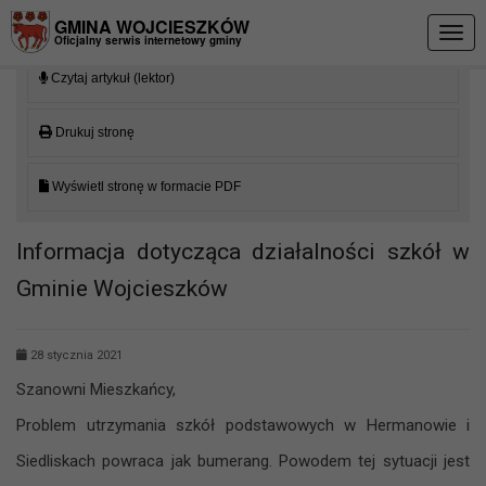
Przejdź do menu
Przejdź do stopki strony
Przejdź do głównej treści strony
GMINA WOJCIESZKÓW
Togg
Oficjalny serwis internetowy gminy
navig
Czytaj artykuł (lektor)
Drukuj stronę
Wyświetl stronę w formacie PDF
Informacja dotycząca działalności szkół w
Gminie Wojcieszków
28 stycznia 2021
Szanowni Mieszkańcy,
Problem utrzymania szkół podstawowych w Hermanowie i
Siedliskach powraca jak bumerang. Powodem tej sytuacji jest