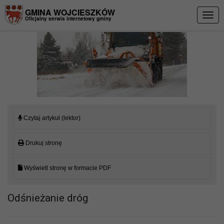
Przejdź do menu
Przejdź do stopki strony
Przejdź do głównej treści strony
GMINA WOJCIESZKÓW
Togg
Oficjalny serwis internetowy gminy
navig
Czytaj artykuł (lektor)
Drukuj stronę
Wyświetl stronę w formacie PDF
Odśnieżanie dróg