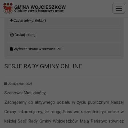
Przejdź do menu
Przejdź do stopki strony
Przejdź do głównej treści strony
GMINA WOJCIESZKÓW
Togg
Oficjalny serwis internetowy gminy
navig
Czytaj artykuł (lektor)
Drukuj stronę
Wyświetl stronę w formacie PDF
SESJE RADY GMINY ONLINE
20 stycznia 2021
Szanowni Mieszkańcy,
Zachęcamy do aktywnego udziału w życiu publicznym Naszej
Gminy. Informujemy, że mogą Państwo uczestniczyć online w
każdej Sesji Rady Gminy Wojcieszków. Mają Państwo również