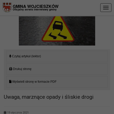
Przejdź do menu
Przejdź do stopki strony
Przejdź do głównej treści strony
GMINA WOJCIESZKÓW
Togg
Oficjalny serwis internetowy gminy
navig
Czytaj artykuł (lektor)
Drukuj stronę
Wyświetl stronę w formacie PDF
Uwaga, marznące opady i śliskie drogi
19 stycznia 2021