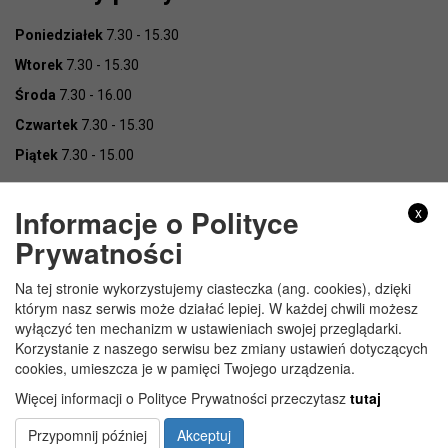
Poniedziałek
7.30 - 15.30
Wtorek
7.30 - 15.30
Środa
7.30 - 16.00
Czwartek
7.30 - 15.30
Piątek
7.30 - 15.00
Informacje o Polityce
x
Prywatności
Na tej stronie wykorzystujemy ciasteczka (ang. cookies), dzięki
Copyright © Urząd Gminy Wojcieszków
którym nasz serwis może działać lepiej. W każdej chwili możesz
wyłączyć ten mechanizm w ustawieniach swojej przeglądarki.
Korzystanie z naszego serwisu bez zmiany ustawień dotyczących
cookies, umieszcza je w pamięci Twojego urządzenia.
Więcej informacji o Polityce Prywatności przeczytasz
tutaj
Przypomnij później
Akceptuj