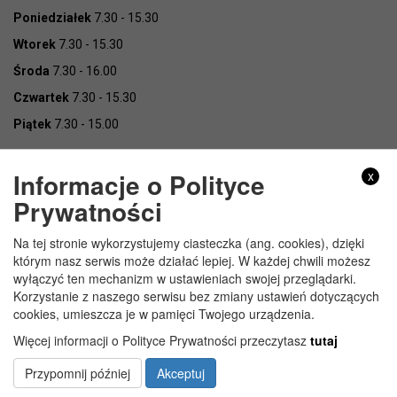
Poniedziałek
7.30 - 15.30
Wtorek
7.30 - 15.30
Środa
7.30 - 16.00
Czwartek
7.30 - 15.30
Piątek
7.30 - 15.00
Informacje o Polityce
x
Prywatności
Na tej stronie wykorzystujemy ciasteczka (ang. cookies), dzięki
Copyright © Urząd Gminy Wojcieszków
którym nasz serwis może działać lepiej. W każdej chwili możesz
wyłączyć ten mechanizm w ustawieniach swojej przeglądarki.
Korzystanie z naszego serwisu bez zmiany ustawień dotyczących
cookies, umieszcza je w pamięci Twojego urządzenia.
Więcej informacji o Polityce Prywatności przeczytasz
tutaj
Przypomnij później
Akceptuj