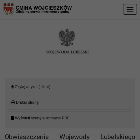
Przejdź do menu
Przejdź do stopki strony
Przejdź do głównej treści strony
GMINA WOJCIESZKÓW
Togg
Oficjalny serwis internetowy gminy
navig
Czytaj artykuł (lektor)
Drukuj stronę
Wyświetl stronę w formacie PDF
Obwieszczenie Wojewody Lubelskiego