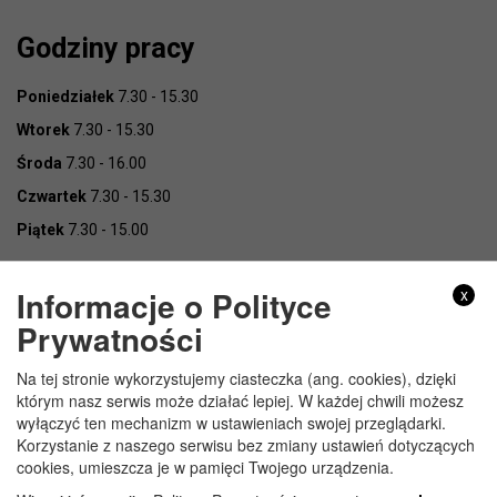
Godziny pracy
Poniedziałek
7.30 - 15.30
Wtorek
7.30 - 15.30
Środa
7.30 - 16.00
Czwartek
7.30 - 15.30
Piątek
7.30 - 15.00
Informacje o Polityce
x
Prywatności
Na tej stronie wykorzystujemy ciasteczka (ang. cookies), dzięki
Copyright © Urząd Gminy Wojcieszków
którym nasz serwis może działać lepiej. W każdej chwili możesz
wyłączyć ten mechanizm w ustawieniach swojej przeglądarki.
Korzystanie z naszego serwisu bez zmiany ustawień dotyczących
cookies, umieszcza je w pamięci Twojego urządzenia.