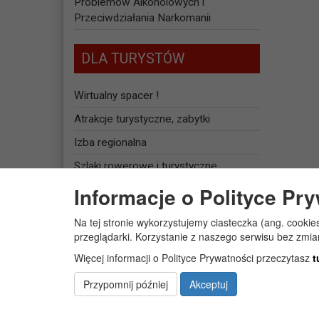
Problemów Alkoholowych i
Przeciwdziałania Narkomanii
DLA TURYSTÓW
Wirtualny spacer !
Atrakcje turystyczne, zabytki
Izba regionalna
Szlaki rowerowe i turystyczne
Informacje o Polityce Pr
Baza noclegowa
Na tej stronie wykorzystujemy ciasteczka (ang. cookie
JEDNOSTKI
przeglądarki. Korzystanie z naszego serwisu bez zmi
ORGANIZACYJNE
Więcej informacji o Polityce Prywatności przeczytasz
t
Żłobek Gminny „PUCHATEK”
Przypomnij później
Akceptuj
Centrum Usług Społecznych w