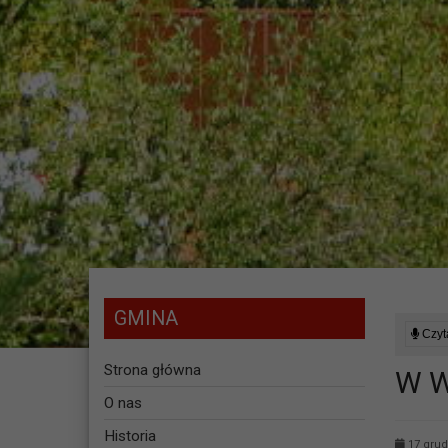
GMINA
Czyta
Strona główna
W W
O nas
Historia
17 grud