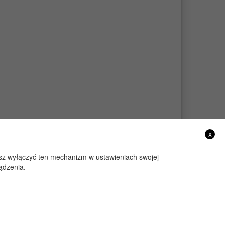
x
żesz wyłączyć ten mechanizm w ustawieniach swojej
ądzenia.