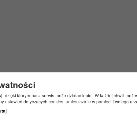
ywatności
s), dzięki którym nasz serwis może działać lepiej. W każdej chwili mo
any ustawień dotyczących cookies, umieszcza je w pamięci Twojego urz
utaj