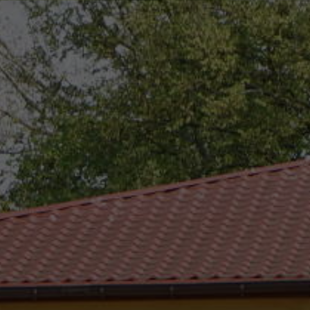
eszków
(0-25) 755 41 01
urzad_gminy@wojcieszkow.pl