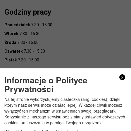
Godziny pracy
Poniedziałek
7.30 - 15.30
Wtorek
7.30 - 15.30
Środa
7.30 - 16.00
Czwartek
7.30 - 15.30
Piątek
7.30 - 15.00
Informacje o Polityce
x
Prywatności
Na tej stronie wykorzystujemy ciasteczka (ang. cookies), dzięki
Copyright © Urząd Gminy Wojcieszków
którym nasz serwis może działać lepiej. W każdej chwili możesz
wyłączyć ten mechanizm w ustawieniach swojej przeglądarki.
Korzystanie z naszego serwisu bez zmiany ustawień dotyczących
cookies, umieszcza je w pamięci Twojego urządzenia.