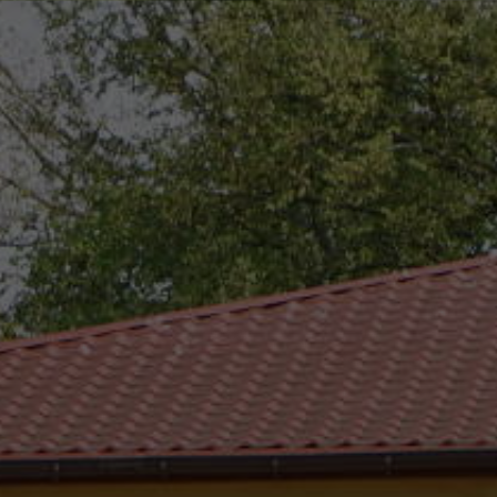
eszków
(0-25) 755 41 01
urzad_gminy@wojcieszkow.pl