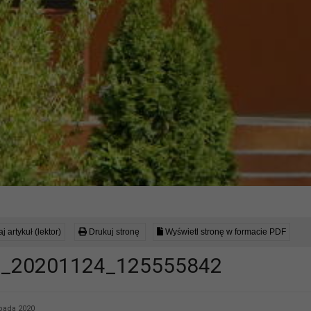
j artykuł (lektor)
Drukuj stronę
Wyświetl stronę w formacie PDF
_20201124_125555842
opada 2020