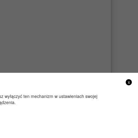
x
żesz wyłączyć ten mechanizm w ustawieniach swojej
ądzenia.