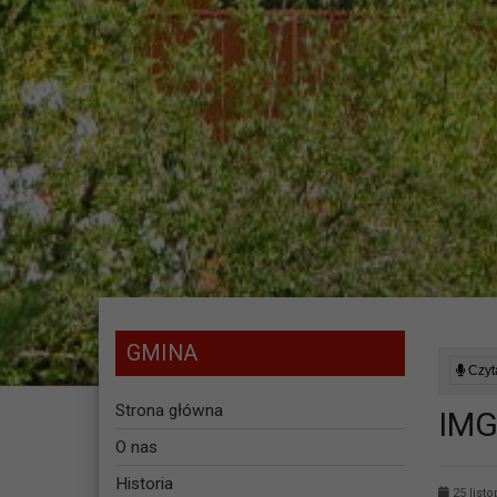
GMINA
Czyta
Strona główna
IMG
O nas
Historia
25 list