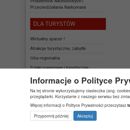
Problemów Alkoholowych i
Przeciwdziałania Narkomanii
DLA TURYSTÓW
Wirtualny spacer !
Atrakcje turystyczne, zabytki
Izba regionalna
Szlaki rowerowe i turystyczne
Informacje o Polityce Pr
Baza noclegowa
Na tej stronie wykorzystujemy ciasteczka (ang. cookie
JEDNOSTKI
przeglądarki. Korzystanie z naszego serwisu bez zmi
ORGANIZACYJNE
Więcej informacji o Polityce Prywatności przeczytasz
t
Żłobek Gminny „PUCHATEK”
Przypomnij później
Akceptuj
Centrum Usług Społecznych w