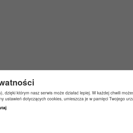
ywatności
s), dzięki którym nasz serwis może działać lepiej. W każdej chwili mo
any ustawień dotyczących cookies, umieszcza je w pamięci Twojego urz
utaj