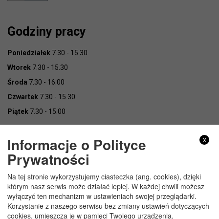
Godziny pracy
Poniedziałek
7.30 - 15.30
Wtorek
7.30 - 15.30
Środa
7.30 - 16.00
Czwartek
7.30 - 15.30
Piątek
7.30 - 15.00
Informacje o Polityce
x
Prywatności
Na tej stronie wykorzystujemy ciasteczka (ang. cookies), dzięki
Copyright © Urząd Gminy Wojcieszków
którym nasz serwis może działać lepiej. W każdej chwili możesz
wyłączyć ten mechanizm w ustawieniach swojej przeglądarki.
Korzystanie z naszego serwisu bez zmiany ustawień dotyczących
cookies, umieszcza je w pamięci Twojego urządzenia.