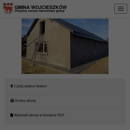
Przejdź do menu
Przejdź do stopki strony
Przejdź do głównej treści strony
GMINA WOJCIESZKÓW
Togg
Oficjalny serwis internetowy gminy
navig
Czytaj artykuł (lektor)
Drukuj stronę
Wyświetl stronę w formacie PDF