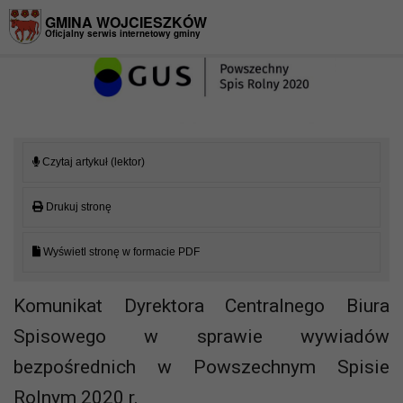
Przejdź do menu
Przejdź do stopki strony
Przejdź do głównej treści strony
GMINA WOJCIESZKÓW
Oficjalny serwis internetowy gminy
Czytaj artykuł (lektor)
Drukuj stronę
Wyświetl stronę w formacie PDF
Komunikat Dyrektora Centralnego Biura
Spisowego w sprawie wywiadów
bezpośrednich w Powszechnym Spisie
Rolnym 2020 r.