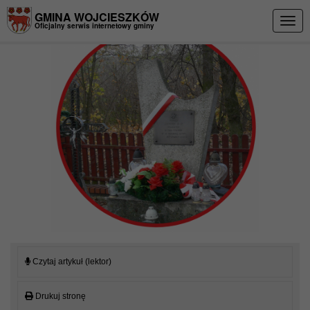
Przejdź do menu
Przejdź do stopki strony
Przejdź do głównej treści strony
GMINA WOJCIESZKÓW
Togg
Oficjalny serwis internetowy gminy
navig
Czytaj artykuł (lektor)
Drukuj stronę