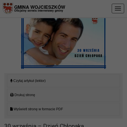
Przejdź do menu
Przejdź do stopki strony
Przejdź do głównej treści strony
GMINA WOJCIESZKÓW
Togg
Oficjalny serwis internetowy gminy
navig
Czytaj artykuł (lektor)
Drukuj stronę
Wyświetl stronę w formacie PDF
30 września – Dzień Chłopaka