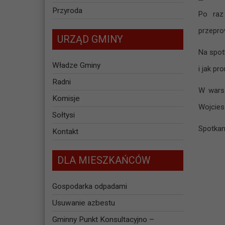
Przyroda
Po raz
przepro
URZĄD GMINY
Na spot
Władze Gminy
i jak p
Radni
W warsz
Komisje
Wojcies
Sołtysi
Spotkan
Kontakt
DLA MIESZKAŃCÓW
Gospodarka odpadami
Usuwanie azbestu
Gminny Punkt Konsultacyjno –