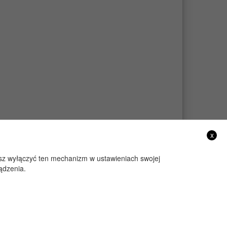
x
żesz wyłączyć ten mechanizm w ustawieniach swojej
ądzenia.