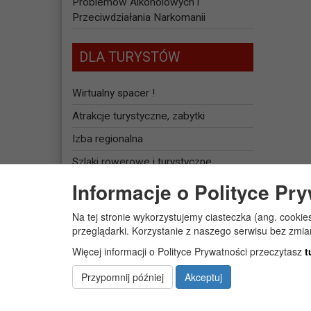
Problemów Alkoholowych i
Przeciwdziałania Narkomanii
DLA TURYSTÓW
Wirtualny spacer !
Atrakcje turystyczne, zabytki
Izba regionalna
Szlaki rowerowe i turystyczne
Informacje o Polityce Pr
Baza noclegowa
Na tej stronie wykorzystujemy ciasteczka (ang. cookie
JEDNOSTKI
przeglądarki. Korzystanie z naszego serwisu bez zmi
ORGANIZACYJNE
Więcej informacji o Polityce Prywatności przeczytasz
t
Żłobek Gminny „PUCHATEK”
Przypomnij później
Akceptuj
Centrum Usług Społecznych w