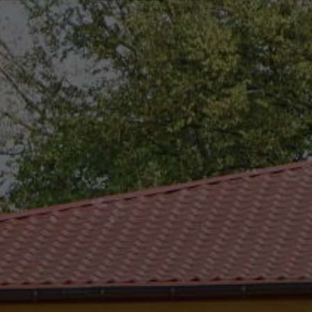
eszków
(0-25) 755 41 01
urzad_gminy@wojcieszkow.pl