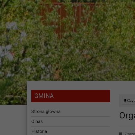
GMINA
Czyta
Strona główna
Org
O nas
Historia
17 wrze