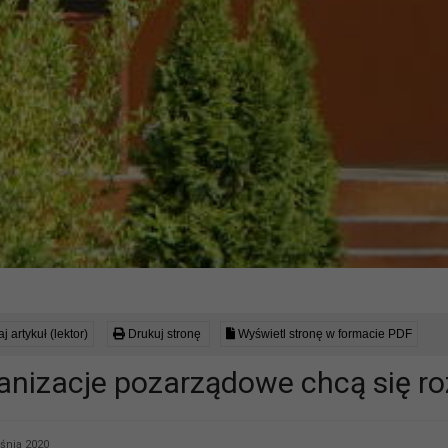
j artykuł (lektor)
Drukuj stronę
Wyświetl stronę w formacie PDF
anizacje pozarządowe chcą się ro
śnia 2020