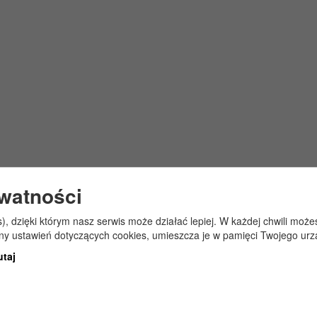
ywatności
s), dzięki którym nasz serwis może działać lepiej. W każdej chwili mo
any ustawień dotyczących cookies, umieszcza je w pamięci Twojego urz
utaj