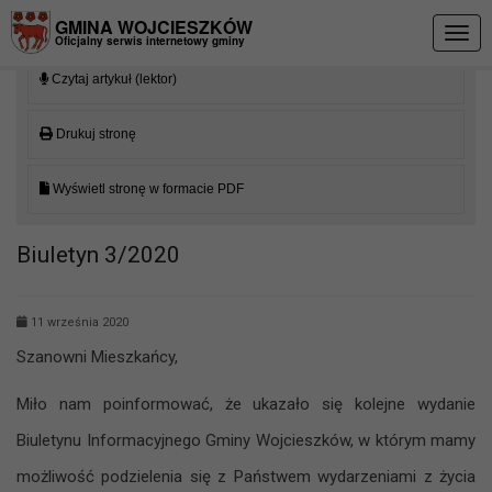
Przejdź do menu
Przejdź do stopki strony
Przejdź do głównej treści strony
GMINA WOJCIESZKÓW
Togg
Oficjalny serwis internetowy gminy
navig
Czytaj artykuł (lektor)
Drukuj stronę
Wyświetl stronę w formacie PDF
Biuletyn 3/2020
11 września 2020
Szanowni Mieszkańcy,
Miło nam poinformować, że ukazało się kolejne wydanie
Biuletynu Informacyjnego Gminy Wojcieszków, w którym mamy
możliwość podzielenia się z Państwem wydarzeniami z życia