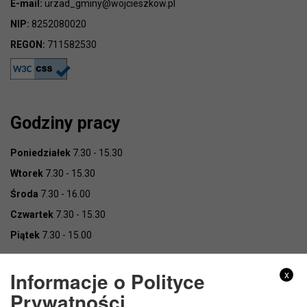
E-mail:
urzad_gminy@wojcieszkow.pl
NIP:
8252080020
REGON:
711582530
Godziny pracy
Poniedziałek
7.30 - 15.30
Wtorek
7.30 - 15.30
Środa
7.30 - 16.00
Czwartek
7.30 - 15.30
Piątek
7.30 - 15.00
Informacje o Polityce
x
Prywatności