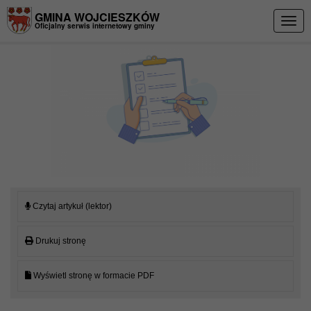
Przejdź do menu
Przejdź do stopki strony
Przejdź do głównej treści strony
GMINA WOJCIESZKÓW
Togg
Oficjalny serwis internetowy gminy
navig
Czytaj artykuł (lektor)
Drukuj stronę
Wyświetl stronę w formacie PDF