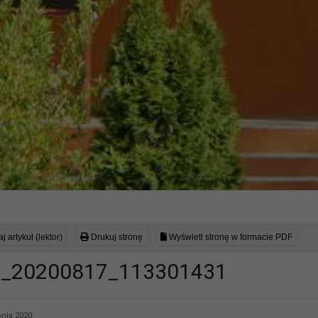
j artykuł (lektor)
Drukuj stronę
Wyświetl stronę w formacie PDF
_20200817_113301431
pnia 2020