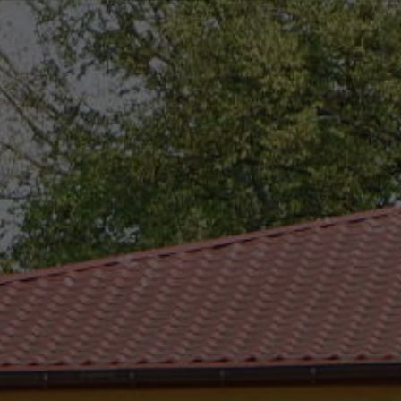
eszków
(0-25) 755 41 01
urzad_gminy@wojcieszkow.pl