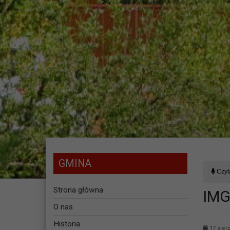
GMINA
Czyta
Strona główna
IMG
O nas
Historia
17 sier