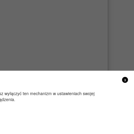
x
żesz wyłączyć ten mechanizm w ustawieniach swojej
ądzenia.