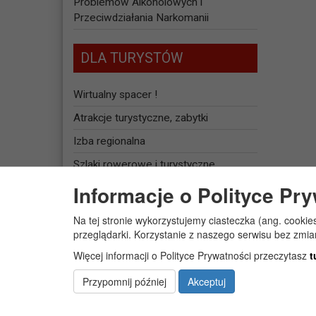
Problemów Alkoholowych i
Przeciwdziałania Narkomanii
DLA TURYSTÓW
Wirtualny spacer !
Atrakcje turystyczne, zabytki
Izba regionalna
Szlaki rowerowe i turystyczne
Informacje o Polityce Pr
Baza noclegowa
Na tej stronie wykorzystujemy ciasteczka (ang. cookie
JEDNOSTKI
przeglądarki. Korzystanie z naszego serwisu bez zmi
ORGANIZACYJNE
Więcej informacji o Polityce Prywatności przeczytasz
t
Żłobek Gminny „PUCHATEK”
Przypomnij później
Akceptuj
Centrum Usług Społecznych w