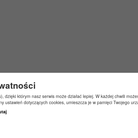
ywatności
s), dzięki którym nasz serwis może działać lepiej. W każdej chwili mo
any ustawień dotyczących cookies, umieszcza je w pamięci Twojego urz
utaj